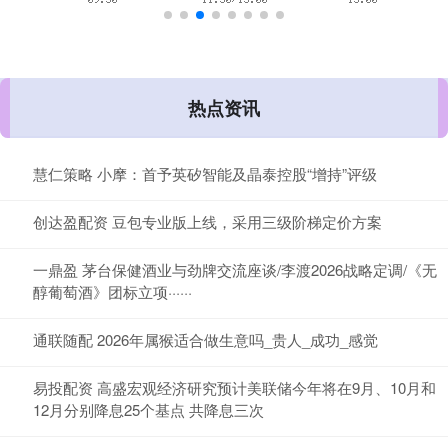
热点资讯
慧仁策略 小摩：首予英矽智能及晶泰控股“增持”评级
创达盈配资 豆包专业版上线，采用三级阶梯定价方案
一鼎盈 茅台保健酒业与劲牌交流座谈/李渡2026战略定调/《无
醇葡萄酒》团标立项······
通联随配 2026年属猴适合做生意吗_贵人_成功_感觉
易投配资 高盛宏观经济研究预计美联储今年将在9月、10月和
12月分别降息25个基点 共降息三次