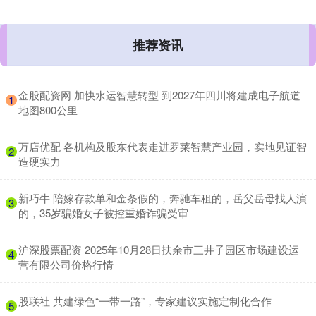
推荐资讯
​金股配资网 加快水运智慧转型 到2027年四川将建成电子航道
1
地图800公里
​万店优配 各机构及股东代表走进罗莱智慧产业园，实地见证智
2
造硬实力
​新巧牛 陪嫁存款单和金条假的，奔驰车租的，岳父岳母找人演
3
的，35岁骗婚女子被控重婚诈骗受审
​沪深股票配资 2025年10月28日扶余市三井子园区市场建设运
4
营有限公司价格行情
​股联社 共建绿色“一带一路”，专家建议实施定制化合作
5