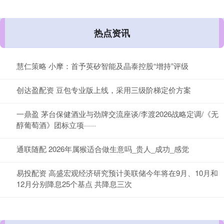
热点资讯
慧仁策略 小摩：首予英矽智能及晶泰控股“增持”评级
创达盈配资 豆包专业版上线，采用三级阶梯定价方案
一鼎盈 茅台保健酒业与劲牌交流座谈/李渡2026战略定调/《无
醇葡萄酒》团标立项······
通联随配 2026年属猴适合做生意吗_贵人_成功_感觉
易投配资 高盛宏观经济研究预计美联储今年将在9月、10月和
12月分别降息25个基点 共降息三次