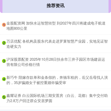
推荐资讯
​金股配资网 加快水运智慧转型 到2027年四川将建成电子航道
1
地图800公里
​万店优配 各机构及股东代表走进罗莱智慧产业园，实地见证智
2
造硬实力
​沪深股票配资 2025年10月28日扶余市三井子园区市场建设运
3
营有限公司价格行情
​新巧牛 陪嫁存款单和金条假的，奔驰车租的，岳父岳母找人演
4
的，35岁骗婚女子被控重婚诈骗受审
​鑫耀证券 白云国际机场三期安置房（白云、花都）集中交付助
5
力2.8万户回迁群众安居梦圆