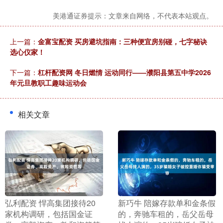
美港通证券提示：文章来自网络，不代表本站观点。
上一篇：
金富宝配资 买房避坑指南：三种便宜房别碰，七字秘诀
选心仪家！
下一篇：
杠杆配资网 冬日燃情 运动同行——濮阳县第五中学2026
年元旦教职工趣味运动会
相关文章
​弘利配资 悍高集团接待20
​新巧牛 陪嫁存款单和金条假
家机构调研，包括国金证
的，奔驰车租的，岳父岳母