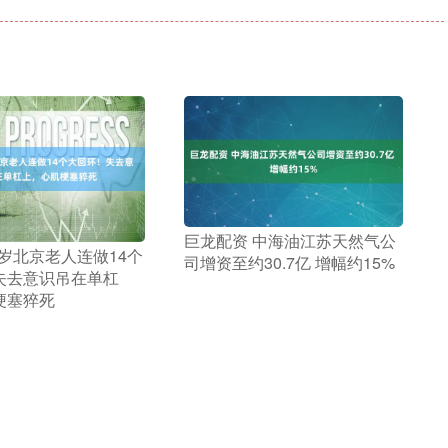
​巨龙配资 中海油江苏天然气公
60岁北京老人连做14个
司增资至约30.7亿 增幅约15%
失去意识吊在单杠
梗塞猝死