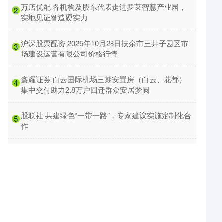
​万店优配 各机构及股东代表走进罗莱智慧产业园，
2
实地见证智造硬实力
​沪深股票配资 2025年10月28日扶余市三井子园区市
3
场建设运营有限公司价格行情
​鑫耀证券 白云国际机场三期安置房（白云、花都）
4
集中交付助力2.8万户回迁群众安居梦圆
​股联社 共建绿色“一带一路”，专家建议实施定制化合
5
作