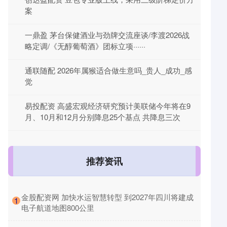
案
一鼎盈 茅台保健酒业与劲牌交流座谈/李渡2026战
略定调/《无醇葡萄酒》团标立项······
通联随配 2026年属猴适合做生意吗_贵人_成功_感
觉
易投配资 高盛宏观经济研究预计美联储今年将在9
月、10月和12月分别降息25个基点 共降息三次
推荐资讯
​金股配资网 加快水运智慧转型 到2027年四川将建成
1
电子航道地图800公里