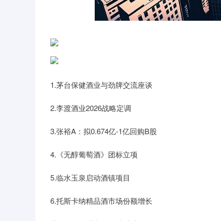
上证指数
3900.35
-1.00
-0.01%
21.92
1.茅台保健酒业与劲牌交流座谈
2.李渡酒业2026战略定调
3.张裕A：拟0.674亿-1亿回购B股
4.《无醇葡萄酒》团标立项
5.临水玉泉启动酒镇项目
6.托斯卡纳精品酒市场份额增长