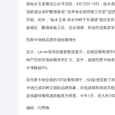
据临水玉泉微信公众号消息，4月12日-13日，临
池群遗址保护酿酒基地”“吴孝海全国劳模工作室”“
开园。此外，“临水玉泉·淮水河畔千年酒镇”项目
参观区、酿酒体验工坊、滨水酒廊、民俗民宿集群等
托斯卡纳精品酒市场份额增长
近日，Liv-ex发布的最新数据显示，在精品葡萄酒
纳产区的市场份额有所扩大。其中，超级托斯卡纳表现突出，
今涨幅超5%。
在托斯卡纳交易的157款葡萄酒中，仅9款便贡献了8
卡纳已成功树立国际品牌形象，在低迷期和美国关税
皮埃蒙特葡萄酒跌幅更为明显。今年1月，意大利100
编辑：闫秀梅