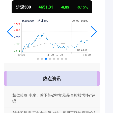
沪深300
4651.31
-6.85
-0.15%
热点资讯
慧仁策略 小摩：首予英矽智能及晶泰控股“增持”评
级
创达盈配资 豆包专业版上线，采用三级阶梯定价方