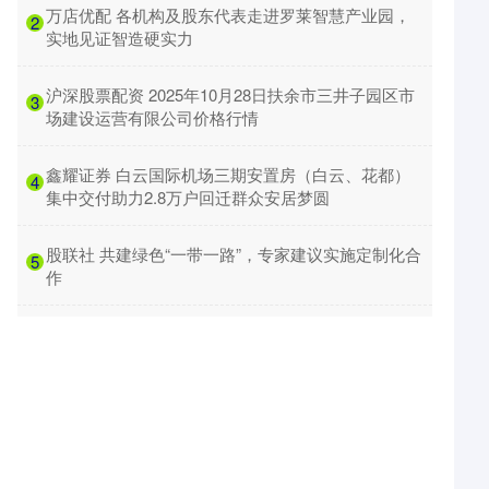
​万店优配 各机构及股东代表走进罗莱智慧产业园，
2
实地见证智造硬实力
​沪深股票配资 2025年10月28日扶余市三井子园区市
3
场建设运营有限公司价格行情
​鑫耀证券 白云国际机场三期安置房（白云、花都）
4
集中交付助力2.8万户回迁群众安居梦圆
​股联社 共建绿色“一带一路”，专家建议实施定制化合
5
作