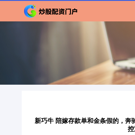
新巧牛 陪嫁存款单和金条假的，奔
控