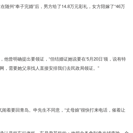
在随州“奉子完婚”后，男方给了14.8万元彩礼，女方陪嫁了“46万
他曾明确提出要领证，“但结婚证她说要在‘5月20日’领，说有特
网，需要她父亲找人直接安排我们去民政局领证。”
气闹着要回青岛。申先生不同意，“丈母娘”很快打来电话，催着让
承认是租车行老板，车是尹某租的；他把金条拿到典当铺查验，金