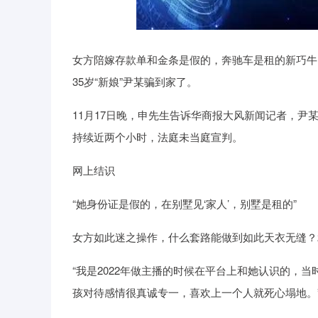
深证成指
14311.01
39.68
1.02%
200.89
女方陪嫁存款单和金条是假的，奔驰车是租的新巧牛，
35岁“新娘”尹某骗到家了。
11月17日晚，申先生告诉华商报大风新闻记者，
持续近两个小时，法庭未当庭宣判。
网上结识
“她身份证是假的，在别墅见‘家人’，别墅是租的”
女方如此迷之操作，什么套路能做到如此天衣无缝？
“我是2022年做主播的时候在平台上和她认识的，
孩对待感情很真诚专一，喜欢上一个人就死心塌地。