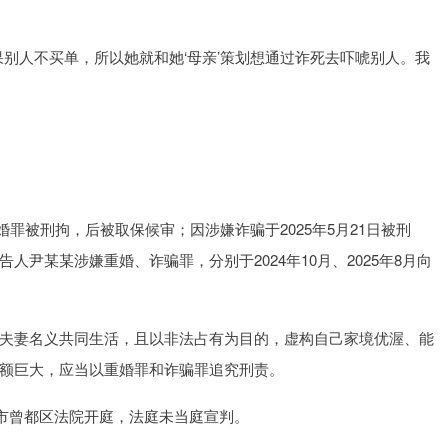
别人不买单，所以她就和她‘母亲’策划想通过诈死去吓唬别人。我
婚罪被刑拘，后被取保候审；因涉嫌诈骗于2025年5月21日被刑
尹某某涉嫌重婚、诈骗罪，分别于2024年10月、2025年8月向
夫妻名义共同生活，且以非法占有为目的，虚构自己家境优渥、能
额巨大，应当以重婚罪和诈骗罪追究刑责。
州市曾都区法院开庭，法庭未当庭宣判。