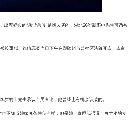
沪深300
4694.44
1.42%
43.13
0.93%
出席婚典的“岳父岳母”是找人演的，湖北26岁新郎申先生可谓被
尹某被控重婚、诈骗罪案当日下午在湖随州市曾都区法院开庭，庭审
26岁的申先生承认当局者迷，他曾经也有机会识破的。
当时也不知道她家庭条件怎么样，但是她一直跟我强调，白羊座的女
”