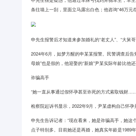
条往墙上一刮，里面立马露出白色；他咨询“46万元
申先生报警后才知道来参加婚礼的“老丈人”、“大舅哥
2024年6月，如梦方醒的申某某报警。民警调查后告
母娘”也是假的，他迎娶的“新娘”尹某实际年龄比他
诈骗高手
“她一直从事通过假怀孕甚至诈死的方式索取钱财……
检察院起诉书显示，2022年9月，尹某虚构自己怀
申先生告诉记者：“现在看来，她是诈骗高手，她这
点子特别多。目前她还是再婚，她真实年龄是198