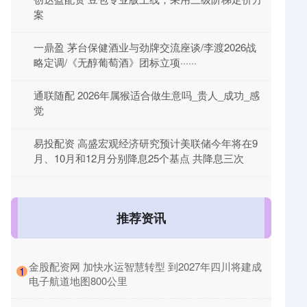
案
一鼎盈 茅台保健酒业与劲牌交流座谈/李渡2026战
略定调/《无醇葡萄酒》团标立项······
通联随配 2026年属猴适合做生意吗_贵人_成功_感
觉
易投配资 高盛宏观经济研究预计美联储今年将在9
月、10月和12月分别降息25个基点 共降息三次
推荐资讯
​金股配资网 加快水运智慧转型 到2027年四川将建成
1
电子航道地图800公里