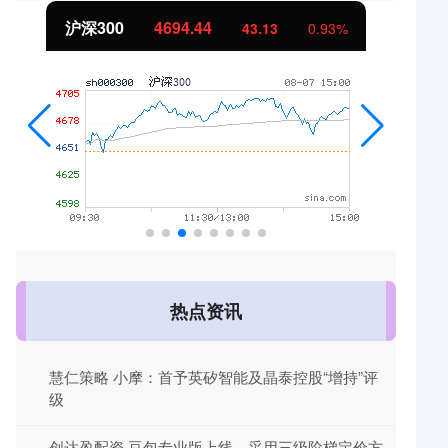
沪深300
4694.44
43.13
0.93%
热点资讯
慧仁策略 小摩：首予英矽智能及晶泰控股“增持”评
级
创达盈配资 豆包专业版上线，采用三级阶梯定价方