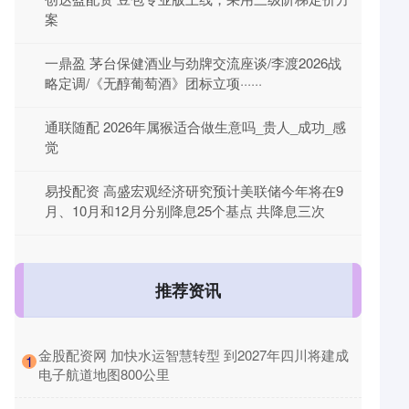
案
一鼎盈 茅台保健酒业与劲牌交流座谈/李渡2026战
略定调/《无醇葡萄酒》团标立项······
通联随配 2026年属猴适合做生意吗_贵人_成功_感
觉
易投配资 高盛宏观经济研究预计美联储今年将在9
月、10月和12月分别降息25个基点 共降息三次
推荐资讯
​金股配资网 加快水运智慧转型 到2027年四川将建成
1
电子航道地图800公里