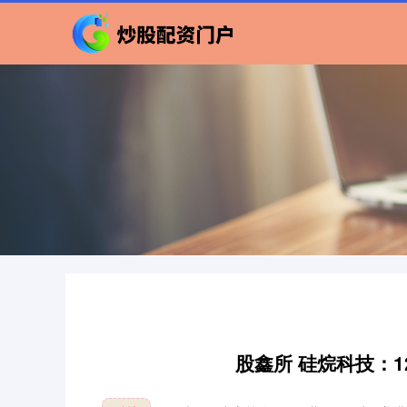
股鑫所 硅烷科技：12