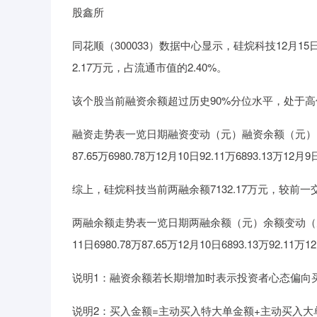
股鑫所
上证指数
3940.04
64.40
2.13%
39.68
同花顺（300033）数据中心显示，硅烷科技12月15日
2.17万元，占流通市值的2.40%。
该个股当前融资余额超过历史90%分位水平，处于高
融资走势表一览日期融资变动（元）融资余额（元）12月15日-7
87.65万6980.78万12月10日92.11万6893.13万12月
综上，硅烷科技当前两融余额7132.17万元，较前一交
两融余额走势表一览日期两融余额（元）余额变动（元）12月15日
11日6980.78万87.65万12月10日6893.13万92.11万1
说明1：融资余额若长期增加时表示投资者心态偏向
说明2：买入金额=主动买入特大单金额+主动买入大