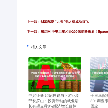
上一篇：
创富配资 “九天”无人机成功首飞
下一篇：
东启网 中美卫星相距200米惊险擦肩！Spac
相关文章
​中兴证券 印尼投资与下游化部
​千里马配
部长罗山：投资带动的就业增
301调查
长有望支撑8%经济增长目标
回应