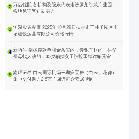
​万店优配 各机构及股东代表走进罗莱智慧产业园，
2
实地见证智造硬实力
​沪深股票配资 2025年10月28日扶余市三井子园区市
3
场建设运营有限公司价格行情
​新巧牛 陪嫁存款单和金条假的，奔驰车租的，岳父
4
岳母找人演的，35岁骗婚女子被控重婚诈骗受审
​鑫耀证券 白云国际机场三期安置房（白云、花都）
5
集中交付助力2.8万户回迁群众安居梦圆