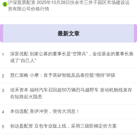
​沪深股票配资 2025年10月28日扶余市三井子园区市场建设运
5
营有限公司价格行情
最新文章
深富优配 别家公募的董事长是“空降兵”，金信基金的董事长换
1
成了“自己人”
慧仁策略 小摩：首予英矽智能及晶泰控股“增持”评级
2
佳禾资本 福特汽车召回超50万辆烈马越野车 发动机舱线束存
3
在短路起火隐患
本信选配 美伊冲突，突传大消息！
4
创达盈配资 豆包专业版上线，采用三级阶梯定价方案
5