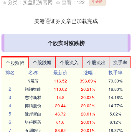
分类：
实盘配资官网
查看：
122
牛金所
众眼中的“....
美港通证券文章已加载完成
个股实时涨跌榜
个股跌幅
个股流入
个股流出
换手率
个股涨幅
排名
名称
最新价
涨幅
换手率
1
N展芯
116.52
396.89%
79.39%
2
锐翔智能
110.02
20.21%
16.80%
3
志特新材
14.8
20.03%
14.18%
4
博腾股份
20.44
20.02%
14.77%
5
近岸蛋白
46.72
20.01%
5.62%
6
毕得医药
61.6
20.01%
6.12%
7
五洲医疗
83.62
20.01%
18.37%