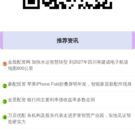
推荐资讯
​金股配资网 加快水运智慧转型 到2027年四川将建成电子航道
1
地图800公里
​豪配投资 苹果iPhone Fold折叠屏明年发，智能家居新配件现身
2
​金景配资 银行间主要利率债收益率多数走弱
3
​万店优配 各机构及股东代表走进罗莱智慧产业园，实地见证智
4
造硬实力