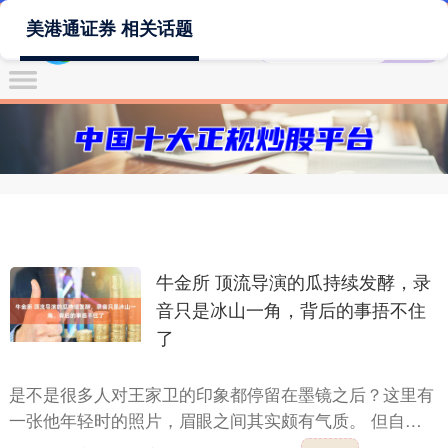
美港通证券 相关话题
牛金所 顶流导演的瓜持续发酵，录
音只是冰山一角，背后的事捂不住
了
是不是很多人对王家卫的印象都停留在墨镜之后？这里有
一张他年轻时的照片，眉眼之间其实颇有气质。 但自从
戴上墨镜，他仿佛在风格的路上越走越远，也渐渐成了观