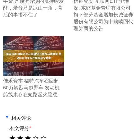
​牛金所 顶流导演的瓜持续发
​信钰配资 互联网ETF沪港
酵，录音只是冰山一角，背
深: 东财基金管理有限公司
后的事捂不住了
旗下部分基金增加长城证券
股份有限公司为申购赎回代
理券商的公告
​佳禾资本 福特汽车召回超
50万辆烈马越野车 发动机
舱线束存在短路起火隐患
相关评论
本文评分
*