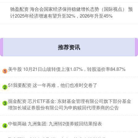
驰盈配资 海合会国家经济保持稳健增长态势（国际视点） 预
计2025年经济增速有望升至32%，2026年升至45%
推荐资讯
​美牛股 10月21日山玻转债上涨1.07%，转股溢价率84.87%
1
​51我要配资 这一年再难，他们也准时交卷了
2
​掘金配资 芯片ETF基金: 东财基金管理有限公司旗下部分基金
3
增加长城证券股份有限公司为申购赎回代理券商的公告
​中银两融 九洲集团: 九洲转2债券赎回结果报表
4