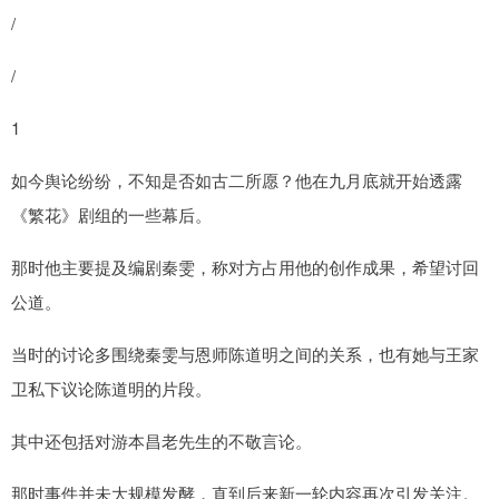
/
/
1
如今舆论纷纷，不知是否如古二所愿？他在九月底就开始透露
《繁花》剧组的一些幕后。
那时他主要提及编剧秦雯，称对方占用他的创作成果，希望讨回
公道。
当时的讨论多围绕秦雯与恩师陈道明之间的关系，也有她与王家
卫私下议论陈道明的片段。
其中还包括对游本昌老先生的不敬言论。
那时事件并未大规模发酵，直到后来新一轮内容再次引发关注。