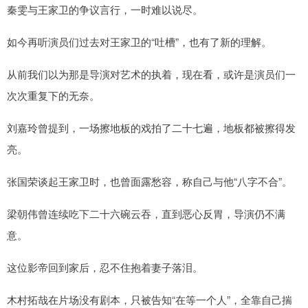
秦雯与王家卫的争议言行，一时难以说尽。
如今再听演员们过去对王家卫的“吐槽”，也有了新的理解。
从前我们以为那是导演对艺术的执着，现在看，或许是演员们一
次次重复下的无奈。
刘嘉玲曾提到，一场擦地板的戏拍了二十七遍，地板都被擦得发
亮。
张国荣谈起王家卫时，也曾面露愁容，称自己与他“八字不合”。
梁朝伟曾连续吃下二十六碗云吞，直到恶心反胃，导演仍不满
意。
这位影帝回到家后，忍不住抱着妻子落泪。
木村拓哉在片场没有剧本，只被告知“在等一个人”，全靠自己揣