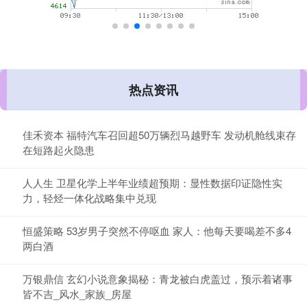
热点资讯
佳禾资本 福特汽车召回超50万辆烈马越野车 发动机舱线束存
在短路起火隐患
人人生 卫星化学上半年业绩超预期：显性数据印证隐性实
力，轻烃一体化战略集中兑现
恒盛策略 53岁男子突然不停呕血 家人：他每天要喝差不多4
两白酒
万银鼎信 玄幻小说意象揭秘：青龙被白虎盖过，预示着诸事
皆不吉_风水_家族_房屋