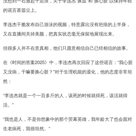
没想到一石激起千层浪，关于李连杰“换血”和“换心脏”以保持年轻
的谣言甚嚣尘上。
李连杰干脆发布自己游泳的视频，特意露出没有疤痕的上半身，
又在直播间关掉美颜，把真实状态毫无保留地展现出来。
但很多人并不在意真相，他们只愿意相信自己已经相信的故事。
在《时间的答案2025》中，李连杰再次回应了这些谣言：“我心脏
又没病，干嘛要换心脏？”对于生理机能的退化，他的态度非常坦
然：
“李连杰就是一个一百多斤的人，该死的时候就得死，该活就得
活。”
“我也是人，不是你想象中的那个荧幕英雄，我年龄大了也会面对
生老病死，我很坦然。”