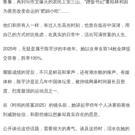
鲁豫，再到写作文爆火的农民工安三山、“蹭饭书记”董桂林和因
为善意改变命运的“肥娟小吃”……
他们和所有人一样，有过人生高光时刻，也曾在低谷中深潜，用
自己的方式对抗焦虑，在真实的日常中，活出写满答案的人生。
2025年，无疑是属于陈芋汐的丰收年。她以女单女双14枚金牌提
交答卷，胜率100%。
耀眼成绩的背后，不只是鲜花和掌声，还有潮水般的噪声。有媒
体称，陈芋汐是近几年中国体坛里，被持续网暴时间最长且密
度、烈度最强的运动员之一。
在《时间的答案2025》的镜头前，她讲起早些年个人决赛前夜收
到威胁短信，和那些难以想象却真实存在的恶意。
公开谈论这些话题，需要很大的勇气。谈及这些时，泪水在她的