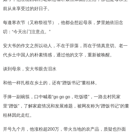
前从未享受过的好日子。
每逢寒衣节（又称祭祖节），他都会想起母亲，梦里她依旧念
叨：“今天出门注意点。”
安大爷的作文之所以动人，不在于辞藻，而在于情真意切。老一
代乡土中国人的朴素情感，通过他的文字，重新被唤醒。
谈到母亲，安大爷眼含泪水
和他一样扎根在乡土的，还有“蹭饭书记”董桂林。
手捧一副碗筷，口中喊着“go go go，吃饭喽”，一路去村民家
里“蹭饭”，了解家庭情况和发展难题，被网友称为“蹭饭书记”的董
桂林因此走红。
开号九个月，他涨粉超200万，带火当地的农产品，质疑也扑面