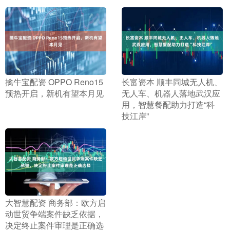
​擒牛宝配资 OPPO Reno15
​长富资本 顺丰同城无人机、
预热开启，新机有望本月见
无人车、机器人落地武汉应
用，智慧餐配助力打造“科
技江岸”
​大智慧配资 商务部：欧方启
动世贸争端案件缺乏依据，
决定终止案件审理是正确选