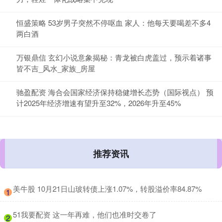
恒盛策略 53岁男子突然不停呕血 家人：他每天要喝差不多4
两白酒
万银鼎信 玄幻小说意象揭秘：青龙被白虎盖过，预示着诸事
皆不吉_风水_家族_房屋
驰盈配资 海合会国家经济保持稳健增长态势（国际视点） 预
计2025年经济增速有望升至32%，2026年升至45%
推荐资讯
​美牛股 10月21日山玻转债上涨1.07%，转股溢价率84.87%
1
​51我要配资 这一年再难，他们也准时交卷了
2