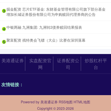
​掘金配资 芯片ETF基金: 东财基金管理有限公司旗下部分基金
3
增加长城证券股份有限公司为申购赎回代理券商的公告
​中银两融 九洲集团: 九洲转2债券赎回结果报表
4
​聚富配资 残特奥会飞镖（大众）比赛在深圳落幕
5
美港通证券
实盘配资官
证券配资公
炒股杠杆平
网
司
台
友情链接：
Powered by
美港通证券
RSS地图
HTML地图
Copyright
© 2023-2026