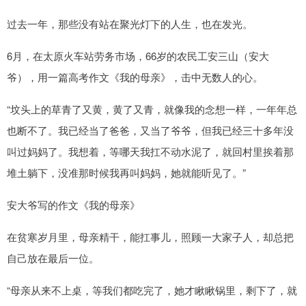
过去一年，那些没有站在聚光灯下的人生，也在发光。
6月，在太原火车站劳务市场，66岁的农民工安三山（安大
爷），用一篇高考作文《我的母亲》，击中无数人的心。
“坟头上的草青了又黄，黄了又青，就像我的念想一样，一年年总
也断不了。我已经当了爸爸，又当了爷爷，但我已经三十多年没
叫过妈妈了。我想着，等哪天我扛不动水泥了，就回村里挨着那
堆土躺下，没准那时候我再叫妈妈，她就能听见了。”
安大爷写的作文《我的母亲》
在贫寒岁月里，母亲精干，能扛事儿，照顾一大家子人，却总把
自己放在最后一位。
“母亲从来不上桌，等我们都吃完了，她才瞅瞅锅里，剩下了，就