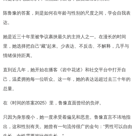
陈鲁豫的答案，则是如何在年龄与性别的尺度之间，学会自我表
达。
她是近三十年里被争议裹挟最久的主持人之一。在漫长的时间
里，她选择把自己“藏”起来。少表达、不反击、不解释，几乎与
情绪保持距离。
直到近几年，她开始在播客《岩中花述》和社交平台中打开自
己，温柔拥抱每一位听众。这一年，她的表达远超过去三十年的
总量。
在《时间的答案2025》里，鲁豫直面曾经的负评。
只因为身形瘦小，她一度承受着偏见和恶意。鲁豫直言不讳地指
出，这和性别有关。她曾有一句流传很广的金句：“男性可以自由
生长，女性需要按比例生长。”