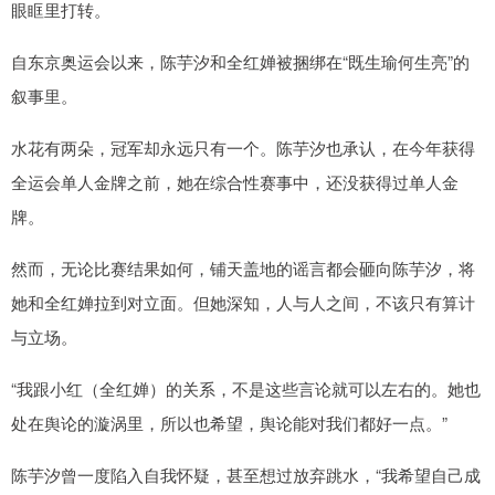
眼眶里打转。
自东京奥运会以来，陈芋汐和全红婵被捆绑在“既生瑜何生亮”的
叙事里。
水花有两朵，冠军却永远只有一个。陈芋汐也承认，在今年获得
全运会单人金牌之前，她在综合性赛事中，还没获得过单人金
牌。
然而，无论比赛结果如何，铺天盖地的谣言都会砸向陈芋汐，将
她和全红婵拉到对立面。但她深知，人与人之间，不该只有算计
与立场。
“我跟小红（全红婵）的关系，不是这些言论就可以左右的。她也
处在舆论的漩涡里，所以也希望，舆论能对我们都好一点。”
陈芋汐曾一度陷入自我怀疑，甚至想过放弃跳水，“我希望自己成