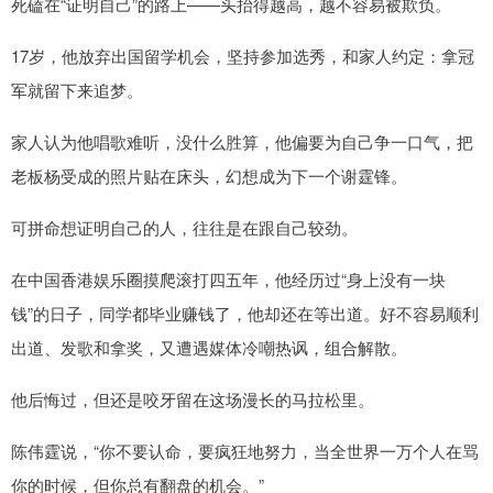
死磕在“证明自己”的路上——头抬得越高，越不容易被欺负。
17岁，他放弃出国留学机会，坚持参加选秀，和家人约定：拿冠
军就留下来追梦。
家人认为他唱歌难听，没什么胜算，他偏要为自己争一口气，把
老板杨受成的照片贴在床头，幻想成为下一个谢霆锋。
可拼命想证明自己的人，往往是在跟自己较劲。
在中国香港娱乐圈摸爬滚打四五年，他经历过“身上没有一块
钱”的日子，同学都毕业赚钱了，他却还在等出道。好不容易顺利
出道、发歌和拿奖，又遭遇媒体冷嘲热讽，组合解散。
他后悔过，但还是咬牙留在这场漫长的马拉松里。
陈伟霆说，“你不要认命，要疯狂地努力，当全世界一万个人在骂
你的时候，但你总有翻盘的机会。”