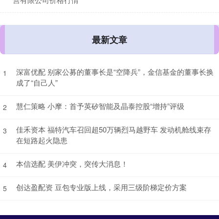
最新文章
深富优配 别家公募的董事长是“空降兵”，金信基金的董事长换
1
成了“自己人”
慧仁策略 小摩：首予英矽智能及晶泰控股“增持”评级
2
佳禾资本 福特汽车召回超50万辆烈马越野车 发动机舱线束存
3
在短路起火隐患
本信选配 美伊冲突，突传大消息！
4
创达盈配资 豆包专业版上线，采用三级阶梯定价方案
5