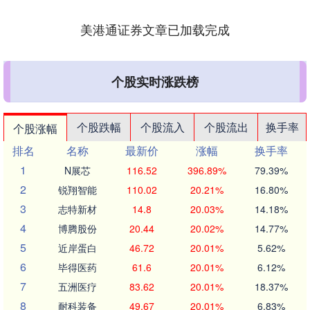
美港通证券文章已加载完成
个股实时涨跌榜
个股跌幅
个股流入
个股流出
换手率
个股涨幅
排名
名称
最新价
涨幅
换手率
1
N展芯
116.52
396.89%
79.39%
2
锐翔智能
110.02
20.21%
16.80%
3
志特新材
14.8
20.03%
14.18%
4
博腾股份
20.44
20.02%
14.77%
5
近岸蛋白
46.72
20.01%
5.62%
6
毕得医药
61.6
20.01%
6.12%
7
五洲医疗
83.62
20.01%
18.37%
8
耐科装备
49.67
20.01%
6.83%