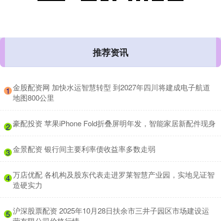
推荐资讯
​金股配资网 加快水运智慧转型 到2027年四川将建成电子航道
1
地图800公里
​豪配投资 苹果iPhone Fold折叠屏明年发，智能家居新配件现身
2
​金景配资 银行间主要利率债收益率多数走弱
3
​万店优配 各机构及股东代表走进罗莱智慧产业园，实地见证智
4
造硬实力
​沪深股票配资 2025年10月28日扶余市三井子园区市场建设运
5
营有限公司价格行情