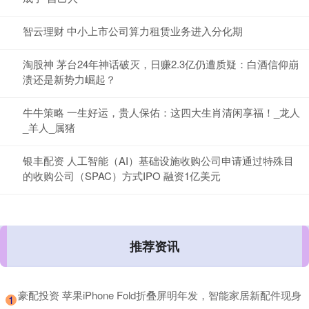
智云理财 中小上市公司算力租赁业务进入分化期
淘股神 茅台24年神话破灭，日赚2.3亿仍遭质疑：白酒信仰崩
溃还是新势力崛起？
牛牛策略 一生好运，贵人保佑：这四大生肖清闲享福！_龙人
_羊人_属猪
银丰配资 人工智能（AI）基础设施收购公司申请通过特殊目
的收购公司（SPAC）方式IPO 融资1亿美元
推荐资讯
​豪配投资 苹果iPhone Fold折叠屏明年发，智能家居新配件现身
1