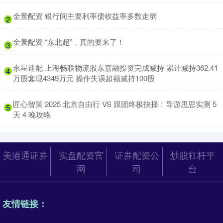
​金景配资 银行间主要利率债收益率多数走弱
2
​金景配资 “东北超”，真的要来了！
3
​永星速配 上海畅联物流股东嘉融投资完成减持 累计减持362.41
4
万股套现4349万元 操作失误超额减持100股
​匠心智策 2025 北京自由行 VS 跟团终极抉择！导游思思实测 5
5
天 4 晚攻略
美港通证券
实盘配资官
证券配资公
炒股杠杆平
网
司
台
友情链接：