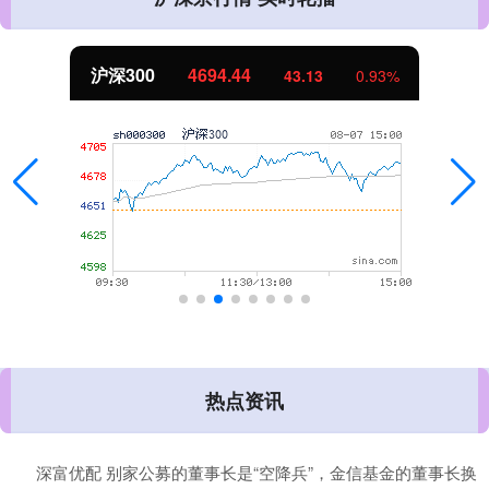
北证50
1134.24
%
11.37
1.01
热点资讯
深富优配 别家公募的董事长是“空降兵”，金信基金的董事长换