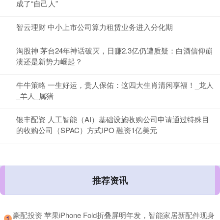
成了“自己人”
智云理财 中小上市公司算力租赁业务进入分化期
淘股神 茅台24年神话破灭，日赚2.3亿仍遭质疑：白酒信仰崩
溃还是新势力崛起？
牛牛策略 一生好运，贵人保佑：这四大生肖清闲享福！_龙人
_羊人_属猪
银丰配资 人工智能（AI）基础设施收购公司申请通过特殊目
的收购公司（SPAC）方式IPO 融资1亿美元
推荐资讯
​豪配投资 苹果iPhone Fold折叠屏明年发，智能家居新配件现身
1