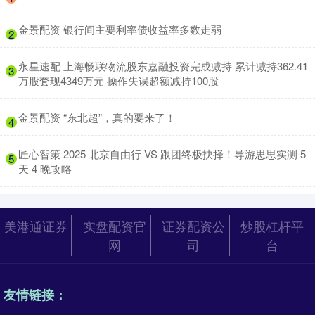
​金景配资 银行间主要利率债收益率多数走弱
2
​永星速配 上海畅联物流股东嘉融投资完成减持 累计减持362.41
3
万股套现4349万元 操作失误超额减持100股
​金景配资 “东北超”，真的要来了！
4
​匠心智策 2025 北京自由行 VS 跟团终极抉择！导游思思实测 5
5
天 4 晚攻略
美港通证券
实盘配资官
证券配资公
炒股杠杆平
网
司
台
友情链接：