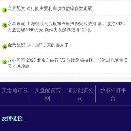
​金景配资 银行间主要利率债收益率多数走弱
2
​永星速配 上海畅联物流股东嘉融投资完成减持 累计减持362.41
3
万股套现4349万元 操作失误超额减持100股
​金景配资 “东北超”，真的要来了！
4
​匠心智策 2025 北京自由行 VS 跟团终极抉择！导游思思实测 5
5
天 4 晚攻略
美港通证券
实盘配资官
证券配资公
炒股杠杆平
网
司
台
友情链接：