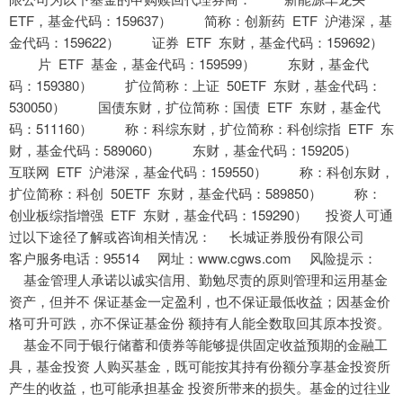
ETF，基金代码：159637） 简称：创新药 ETF 沪港深，基
金代码：159622） 证券 ETF 东财，基金代码：159692）
片 ETF 基金，基金代码：159599） 东财，基金代
码：159380） 扩位简称：上证 50ETF 东财，基金代码：
530050） 国债东财，扩位简称：国债 ETF 东财，基金代
码：511160） 称：科综东财，扩位简称：科创综指 ETF 东
财，基金代码：589060） 东财，基金代码：159205）
互联网 ETF 沪港深，基金代码：159550） 称：科创东财，
扩位简称：科创 50ETF 东财，基金代码：589850） 称：
创业板综指增强 ETF 东财，基金代码：159290） 投资人可通
过以下途径了解或咨询相关情况： 长城证券股份有限公司
客户服务电话：95514 网址：www.cgws.com 风险提示：
基金管理人承诺以诚实信用、勤勉尽责的原则管理和运用基金
资产，但并不 保证基金一定盈利，也不保证最低收益；因基金价
格可升可跌，亦不保证基金份 额持有人能全数取回其原本投资。
基金不同于银行储蓄和债券等能够提供固定收益预期的金融工
具，基金投资 人购买基金，既可能按其持有份额分享基金投资所
产生的收益，也可能承担基金 投资所带来的损失。基金的过往业