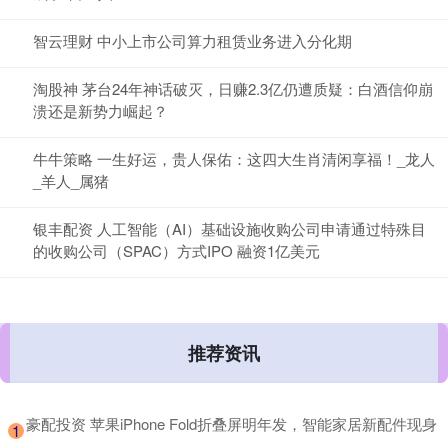
智云理财 中小上市公司算力租赁业务进入分化期
淘股神 茅台24年神话破灭，日赚2.3亿仍遭质疑：白酒信仰崩
溃还是新势力崛起？
牛牛策略 一生好运，贵人保佑：这四大生肖清闲享福！_龙人
_羊人_属猪
银丰配资 人工智能（AI）基础设施收购公司申请通过特殊目
的收购公司（SPAC）方式IPO 融资1亿美元
推荐资讯
​豪配投资 苹果iPhone Fold折叠屏明年发，智能家居新配件现身
1