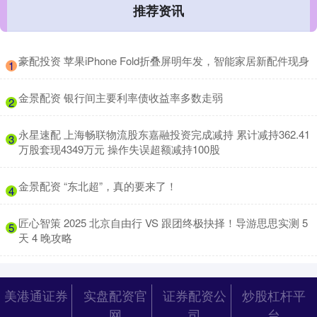
推荐资讯
​豪配投资 苹果iPhone Fold折叠屏明年发，智能家居新配件现身
1
​金景配资 银行间主要利率债收益率多数走弱
2
​永星速配 上海畅联物流股东嘉融投资完成减持 累计减持362.41
3
万股套现4349万元 操作失误超额减持100股
​金景配资 “东北超”，真的要来了！
4
​匠心智策 2025 北京自由行 VS 跟团终极抉择！导游思思实测 5
5
天 4 晚攻略
美港通证券
实盘配资官
证券配资公
炒股杠杆平
网
司
台