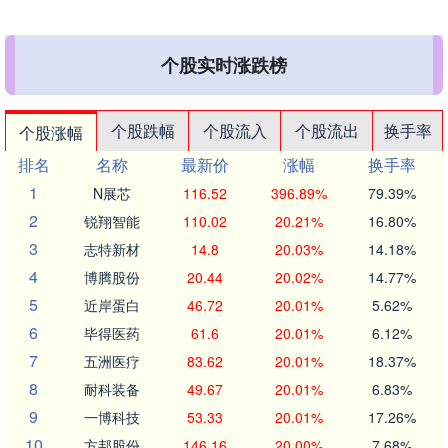
个股实时涨跌榜
个股跌幅
个股流入
个股流出
换手率
个股涨幅
排名
名称
最新价
涨幅
换手率
1
N展芯
116.52
396.89%
79.39%
2
锐翔智能
110.02
20.21%
16.80%
3
志特新材
14.8
20.03%
14.18%
4
博腾股份
20.44
20.02%
14.77%
5
近岸蛋白
46.72
20.01%
5.62%
6
毕得医药
61.6
20.01%
6.12%
7
五洲医疗
83.62
20.01%
18.37%
8
耐科装备
49.67
20.01%
6.83%
9
一博科技
53.33
20.01%
17.26%
10
方邦股份
146.16
20.00%
7.68%