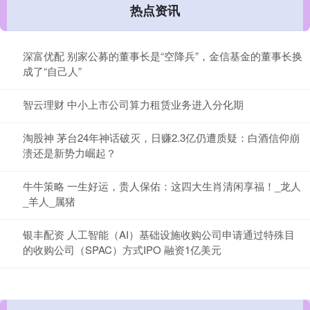
热点资讯
深富优配 别家公募的董事长是“空降兵”，金信基金的董事长换
成了“自己人”
智云理财 中小上市公司算力租赁业务进入分化期
淘股神 茅台24年神话破灭，日赚2.3亿仍遭质疑：白酒信仰崩
溃还是新势力崛起？
牛牛策略 一生好运，贵人保佑：这四大生肖清闲享福！_龙人
_羊人_属猪
银丰配资 人工智能（AI）基础设施收购公司申请通过特殊目
的收购公司（SPAC）方式IPO 融资1亿美元