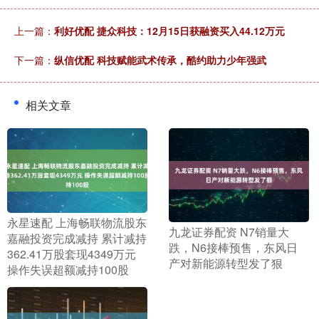
上一篇：
利好优配 捷众科技：12月15日获融资买入44.12万元
下一篇：
纵信优配 科技赋能武术传承，酷约助力少年强武
相关文章
​永星速配 上海畅联物流股东
​九龙证券配资 N7销量大
嘉融投资完成减持 累计减持
跌，N6接棒预售，东风日
362.41万股套现4349万元
产对新能源转型发了狠
操作失误超额减持100股