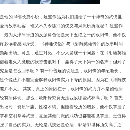
深证成指
14311.01
1.02%
200.89
1.42%
是他的14部长篇小说，这些作品为我们描绘了一个神奇的武侠世
爱情故事动容，谁又不为令狐冲的侠义与风流所折服呢？ 这些作
，最为人津津乐道的反派角色便是天下五绝之一的欧阳锋。他不仅
许多读者感同身受。 《神雕侠侣》与《射雕英雄传》的故事时间
频频出场。可是，通过对比，不少人发现一个问题：在《射雕英雄
借着走火入魔般的状态击败对手，赢得了天下第一的名声；但到了
究竟是怎么回事呢？ 有一种普遍的说法是，欧阳锋的年纪渐长，
这个说法并不能完全解释欧阳锋实力下降的原因。因为在《神雕侠
差并不大。 其实，真正的原因在于，欧阳锋的武力并不是如他所
经有所体现。那么，欧阳锋究竟无法匹敌哪些武林高手呢？ 首先
出场时，资质平庸、性格木讷。但随着经历的增多，他不仅掌握了
掌和空明拳等武技，甚至其他门派的武功也都能稍微掌握。更值得
强了自己的实力。无论是武技还是心法，郭靖都堪称顶尖高手之