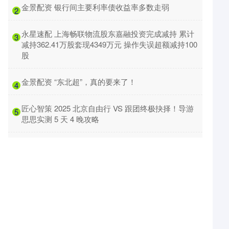
​金景配资 银行间主要利率债收益率多数走弱
2
​永星速配 上海畅联物流股东嘉融投资完成减持 累计
3
减持362.41万股套现4349万元 操作失误超额减持100
股
​金景配资 “东北超”，真的要来了！
4
​匠心智策 2025 北京自由行 VS 跟团终极抉择！导游
5
思思实测 5 天 4 晚攻略