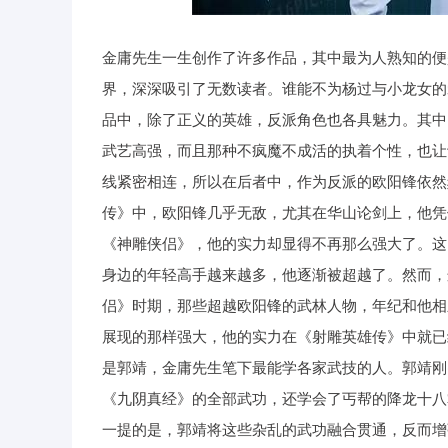
上证指数
3940.04
64.40
2.13%
39.68
金庸先生一生创作了许多作品，其中最为人熟知的便
界，深深吸引了无数读者。谁能不为杨过与小龙女的
品中，除了正义的英雄，反派角色也各具魅力。其中
武艺高强，而且那种不疯魔不成活的执着个性，也让
线紧密相连，所以在后者中，作为反派的欧阳锋依然
传》中，欧阳锋几乎无敌，尤其在华山论剑上，他凭
《神雕侠侣》，他的实力却显得不再那么强大了。这
身边的年轻高手越来越多，他逐渐被超越了。然而，
侣》时期，那些超越欧阳锋的武林人物，年纪和他相
展现的那样强大，他的实力在《射雕英雄传》中就已
是郭靖，金庸先生笔下最能学各家武技的人。郭靖刚
《九阴真经》的全部武功，还学会了丐帮的降龙十八
一提的是，郭靖将这些杂乱的武功融合贯通，反而增