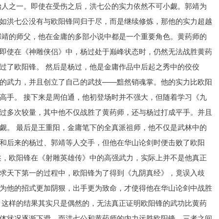
始人之一。即使在受伤之后，洪七公的实力依然不可小觑。郭靖为
如洪七公没有与欧阳锋同归于尽，而是继续修炼，那他的实力超越
郭靖的师父，他在金庸的多部小说中都是一个重要角色。黄药师的
即使在《神雕侠侣》中，杨过处于巅峰状态时，仍然无法战胜黄药
过了欧阳锋。 然后是杨过，他是金庸作品中后起之秀中的佼佼
的武力，并且创立了自己的武技——黯然销魂掌。他的实力比欧阳
高手。 接下来是周伯通，他初登场时并不强大，但随着学习《九
过多次较量，其中他不仅战胜了黄药师，还与杨过打成平手。并且
觑。 最后是王重阳，金庸笔下的全真派祖师，他不仅是武林中的
和后来的杨过、郭靖等人交手，但他在华山论剑时便击败了欧阳
述，欧阳锋在《射雕英雄传》中的高强武力，实际上并不是他真正
求天下第一的过程中，欧阳锋为了得到《九阴真经》，竟误入歧
为他的招式更加阴狠，出手更为致命，才使得他在华山论剑中战胜
，这样的结果其实只是偶然的，无法真正证明欧阳锋的武功比黄药
体状况逐渐下滑，而洪七公和黄药师的内力远胜欧阳锋，三者之间