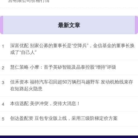
最新文章
深富优配 别家公募的董事长是“空降兵”，金信基金的董事长换
1
成了“自己人”
慧仁策略 小摩：首予英矽智能及晶泰控股“增持”评级
2
佳禾资本 福特汽车召回超50万辆烈马越野车 发动机舱线束存
3
在短路起火隐患
本信选配 美伊冲突，突传大消息！
4
创达盈配资 豆包专业版上线，采用三级阶梯定价方案
5