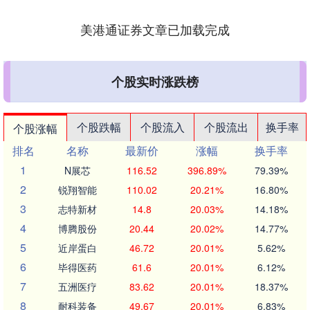
美港通证券文章已加载完成
个股实时涨跌榜
个股跌幅
个股流入
个股流出
换手率
个股涨幅
排名
名称
最新价
涨幅
换手率
1
N展芯
116.52
396.89%
79.39%
2
锐翔智能
110.02
20.21%
16.80%
3
志特新材
14.8
20.03%
14.18%
4
博腾股份
20.44
20.02%
14.77%
5
近岸蛋白
46.72
20.01%
5.62%
6
毕得医药
61.6
20.01%
6.12%
7
五洲医疗
83.62
20.01%
18.37%
8
耐科装备
49.67
20.01%
6.83%