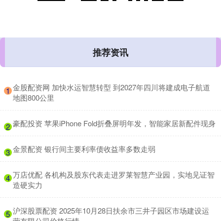
推荐资讯
​金股配资网 加快水运智慧转型 到2027年四川将建成电子航道
1
地图800公里
​豪配投资 苹果iPhone Fold折叠屏明年发，智能家居新配件现身
2
​金景配资 银行间主要利率债收益率多数走弱
3
​万店优配 各机构及股东代表走进罗莱智慧产业园，实地见证智
4
造硬实力
​沪深股票配资 2025年10月28日扶余市三井子园区市场建设运
5
营有限公司价格行情