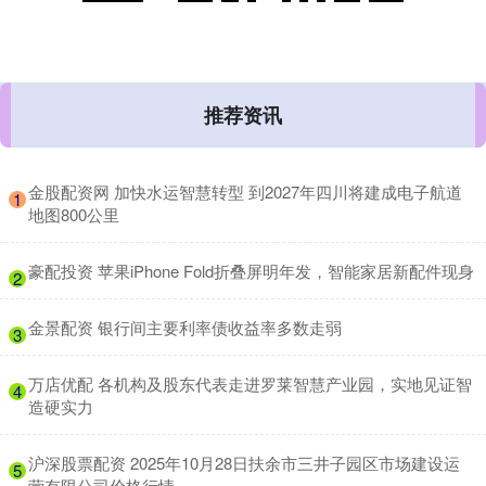
推荐资讯
​金股配资网 加快水运智慧转型 到2027年四川将建成电子航道
1
地图800公里
​豪配投资 苹果iPhone Fold折叠屏明年发，智能家居新配件现身
2
​金景配资 银行间主要利率债收益率多数走弱
3
​万店优配 各机构及股东代表走进罗莱智慧产业园，实地见证智
4
造硬实力
​沪深股票配资 2025年10月28日扶余市三井子园区市场建设运
5
营有限公司价格行情