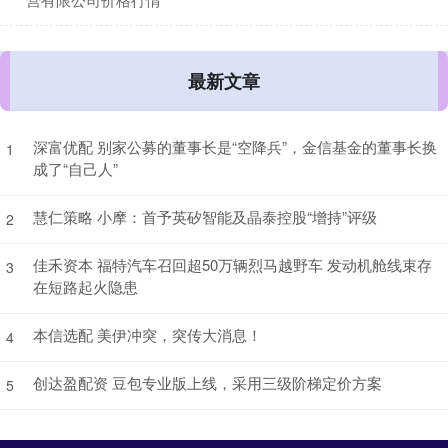
最新文章
深富优配 别家公募的董事长是“空降兵”，金信基金的董事长换
1
成了“自己人”
慧仁策略 小摩：首予英矽智能及晶泰控股“增持”评级
2
佳禾资本 福特汽车召回超50万辆烈马越野车 发动机舱线束存
3
在短路起火隐患
本信选配 美伊冲突，突传大消息！
4
创达盈配资 豆包专业版上线，采用三级阶梯定价方案
5