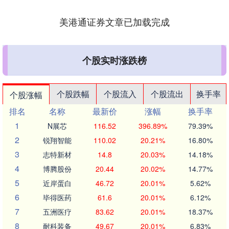
美港通证券文章已加载完成
个股实时涨跌榜
个股跌幅
个股流入
个股流出
换手率
个股涨幅
排名
名称
最新价
涨幅
换手率
1
N展芯
116.52
396.89%
79.39%
2
锐翔智能
110.02
20.21%
16.80%
3
志特新材
14.8
20.03%
14.18%
4
博腾股份
20.44
20.02%
14.77%
5
近岸蛋白
46.72
20.01%
5.62%
6
毕得医药
61.6
20.01%
6.12%
7
五洲医疗
83.62
20.01%
18.37%
8
耐科装备
49.67
20.01%
6.83%