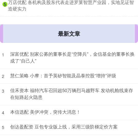
​万店优配 各机构及股东代表走进罗莱智慧产业园，实地见证智
5
造硬实力
最新文章
深富优配 别家公募的董事长是“空降兵”，金信基金的董事长换
1
成了“自己人”
慧仁策略 小摩：首予英矽智能及晶泰控股“增持”评级
2
佳禾资本 福特汽车召回超50万辆烈马越野车 发动机舱线束存
3
在短路起火隐患
本信选配 美伊冲突，突传大消息！
4
创达盈配资 豆包专业版上线，采用三级阶梯定价方案
5