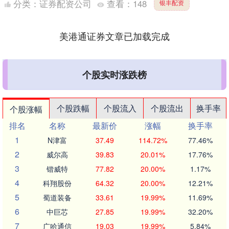
分类：
证券配资公司
查看：
148
银丰配资
美港通证券文章已加载完成
个股实时涨跌榜
个股跌幅
个股流入
个股流出
换手率
个股涨幅
排名
名称
最新价
涨幅
换手率
1
N津富
37.49
114.72%
77.46%
2
威尔高
39.83
20.01%
17.76%
3
锴威特
77.82
20.00%
1.17%
4
科翔股份
64.32
20.00%
12.21%
5
蜀道装备
33.61
19.99%
11.69%
6
中巨芯
27.85
19.99%
32.20%
7
广哈通信
19.03
19.99%
5.84%