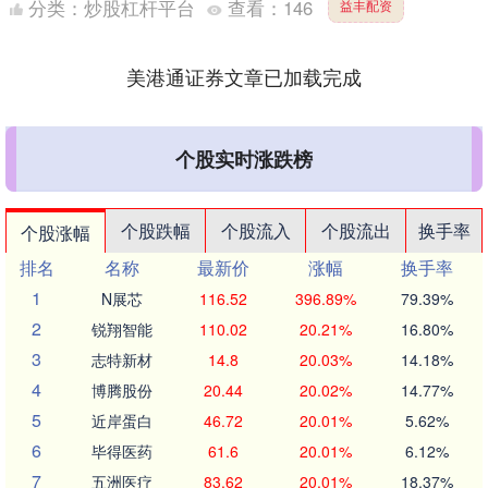
分类：
炒股杠杆平台
查看：
146
益丰配资
子泳队，还有....
美港通证券文章已加载完成
个股实时涨跌榜
个股跌幅
个股流入
个股流出
换手率
个股涨幅
排名
名称
最新价
涨幅
换手率
1
N展芯
116.52
396.89%
79.39%
2
锐翔智能
110.02
20.21%
16.80%
3
志特新材
14.8
20.03%
14.18%
4
博腾股份
20.44
20.02%
14.77%
5
近岸蛋白
46.72
20.01%
5.62%
6
毕得医药
61.6
20.01%
6.12%
7
五洲医疗
83.62
20.01%
18.37%