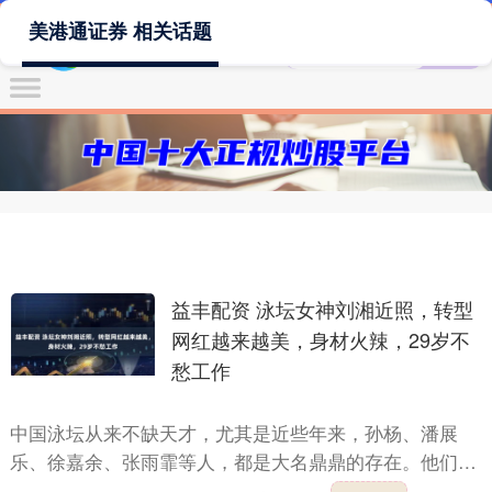
美港通证券 相关话题
益丰配资 泳坛女神刘湘近照，转型
网红越来越美，身材火辣，29岁不
愁工作
中国泳坛从来不缺天才，尤其是近些年来，孙杨、潘展
乐、徐嘉余、张雨霏等人，都是大名鼎鼎的存在。他们实
力强大，成绩出众，在世界大赛上也是表现出色。说到女