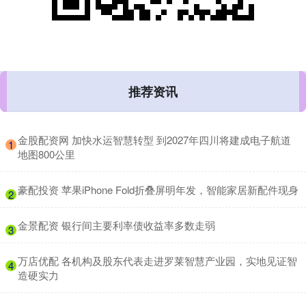
推荐资讯
​金股配资网 加快水运智慧转型 到2027年四川将建成电子航道
1
地图800公里
​豪配投资 苹果iPhone Fold折叠屏明年发，智能家居新配件现身
2
​金景配资 银行间主要利率债收益率多数走弱
3
​万店优配 各机构及股东代表走进罗莱智慧产业园，实地见证智
4
造硬实力