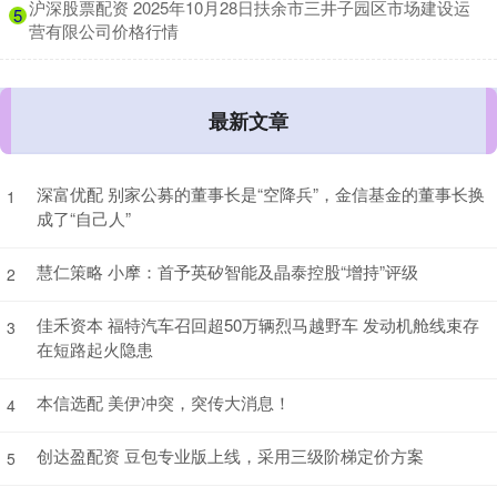
​沪深股票配资 2025年10月28日扶余市三井子园区市场建设运
5
营有限公司价格行情
最新文章
深富优配 别家公募的董事长是“空降兵”，金信基金的董事长换
1
成了“自己人”
慧仁策略 小摩：首予英矽智能及晶泰控股“增持”评级
2
佳禾资本 福特汽车召回超50万辆烈马越野车 发动机舱线束存
3
在短路起火隐患
本信选配 美伊冲突，突传大消息！
4
创达盈配资 豆包专业版上线，采用三级阶梯定价方案
5