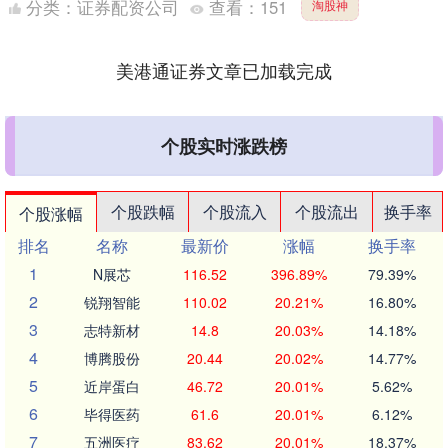
分类：
证券配资公司
查看：
151
淘股神
美港通证券文章已加载完成
个股实时涨跌榜
个股跌幅
个股流入
个股流出
换手率
个股涨幅
排名
名称
最新价
涨幅
换手率
1
N展芯
116.52
396.89%
79.39%
2
锐翔智能
110.02
20.21%
16.80%
3
志特新材
14.8
20.03%
14.18%
4
博腾股份
20.44
20.02%
14.77%
5
近岸蛋白
46.72
20.01%
5.62%
6
毕得医药
61.6
20.01%
6.12%
7
五洲医疗
83.62
20.01%
18.37%