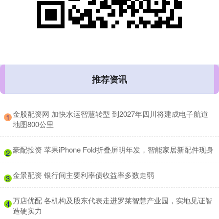
推荐资讯
​金股配资网 加快水运智慧转型 到2027年四川将建成电子航道
1
地图800公里
​豪配投资 苹果iPhone Fold折叠屏明年发，智能家居新配件现身
2
​金景配资 银行间主要利率债收益率多数走弱
3
​万店优配 各机构及股东代表走进罗莱智慧产业园，实地见证智
4
造硬实力