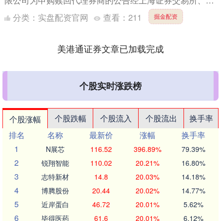
限公司为申购赎回代理券商的公告经上海证券交易所、深
圳证券交易所确认，根据东财基金管理有限公司（以下简
分类：
实盘配资官网
查看：
211
掘金配资
称：本公司....
美港通证券文章已加载完成
个股实时涨跌榜
个股跌幅
个股流入
个股流出
换手率
个股涨幅
排名
名称
最新价
涨幅
换手率
1
N展芯
116.52
396.89%
79.39%
2
锐翔智能
110.02
20.21%
16.80%
3
志特新材
14.8
20.03%
14.18%
4
博腾股份
20.44
20.02%
14.77%
5
近岸蛋白
46.72
20.01%
5.62%
6
毕得医药
61.6
20.01%
6.12%