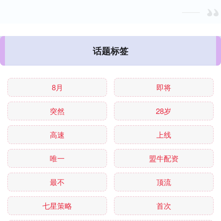
话题标签
8月
即将
突然
28岁
高速
上线
唯一
盟牛配资
最不
顶流
七星策略
首次