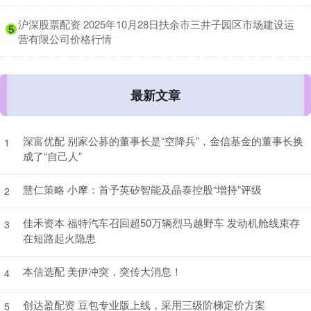
​沪深股票配资 2025年10月28日扶余市三井子园区市场建设运
5
营有限公司价格行情
最新文章
深富优配 别家公募的董事长是“空降兵”，金信基金的董事长换
1
成了“自己人”
慧仁策略 小摩：首予英矽智能及晶泰控股“增持”评级
2
佳禾资本 福特汽车召回超50万辆烈马越野车 发动机舱线束存
3
在短路起火隐患
本信选配 美伊冲突，突传大消息！
4
创达盈配资 豆包专业版上线，采用三级阶梯定价方案
5