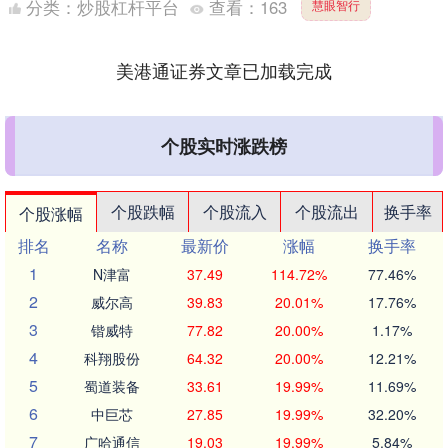
分类：
炒股杠杆平台
查看：
163
慧眼智行
美港通证券文章已加载完成
个股实时涨跌榜
个股跌幅
个股流入
个股流出
换手率
个股涨幅
排名
名称
最新价
涨幅
换手率
1
N津富
37.49
114.72%
77.46%
2
威尔高
39.83
20.01%
17.76%
3
锴威特
77.82
20.00%
1.17%
4
科翔股份
64.32
20.00%
12.21%
5
蜀道装备
33.61
19.99%
11.69%
6
中巨芯
27.85
19.99%
32.20%
7
广哈通信
19.03
19.99%
5.84%