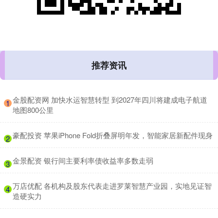
推荐资讯
​金股配资网 加快水运智慧转型 到2027年四川将建成电子航道
1
地图800公里
​豪配投资 苹果iPhone Fold折叠屏明年发，智能家居新配件现身
2
​金景配资 银行间主要利率债收益率多数走弱
3
​万店优配 各机构及股东代表走进罗莱智慧产业园，实地见证智
4
造硬实力