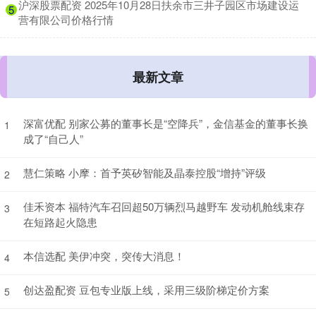
​沪深股票配资 2025年10月28日扶余市三井子园区市场建设运
5
营有限公司价格行情
最新文章
深富优配 别家公募的董事长是“空降兵”，金信基金的董事长换
1
成了“自己人”
慧仁策略 小摩：首予英矽智能及晶泰控股“增持”评级
2
佳禾资本 福特汽车召回超50万辆烈马越野车 发动机舱线束存
3
在短路起火隐患
本信选配 美伊冲突，突传大消息！
4
创达盈配资 豆包专业版上线，采用三级阶梯定价方案
5