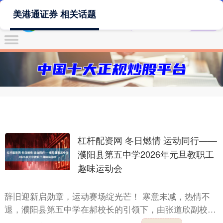
美港通证券 相关话题
杠杆配资网 冬日燃情 运动同行——
濮阳县第五中学2026年元旦教职工
趣味运动会
辞旧迎新启勋章，运动赛场绽光芒！ 寒意未减，热情不
退，濮阳县第五中学在郝校长的引领下，由张道欣副校长
精心策划，安全办、政教处与督导室联合主办的2026年元