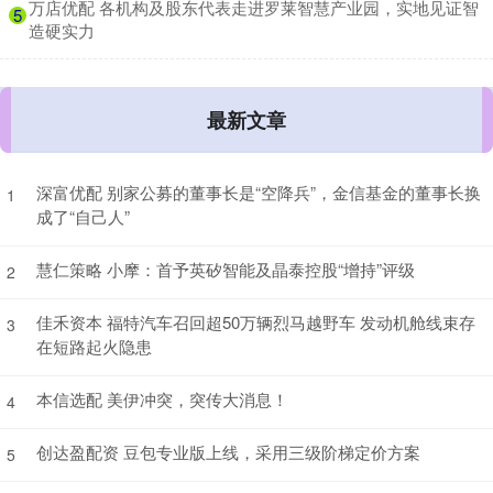
​万店优配 各机构及股东代表走进罗莱智慧产业园，实地见证智
5
造硬实力
最新文章
深富优配 别家公募的董事长是“空降兵”，金信基金的董事长换
1
成了“自己人”
慧仁策略 小摩：首予英矽智能及晶泰控股“增持”评级
2
佳禾资本 福特汽车召回超50万辆烈马越野车 发动机舱线束存
3
在短路起火隐患
本信选配 美伊冲突，突传大消息！
4
创达盈配资 豆包专业版上线，采用三级阶梯定价方案
5