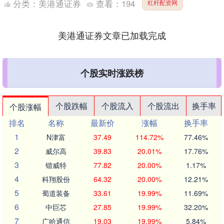
分类：
美港通证券
查看：
194
杠杆配资网
旦教职....
美港通证券文章已加载完成
个股实时涨跌榜
个股跌幅
个股流入
个股流出
换手率
个股涨幅
排名
名称
最新价
涨幅
换手率
1
N津富
37.49
114.72%
77.46%
2
威尔高
39.83
20.01%
17.76%
3
锴威特
77.82
20.00%
1.17%
4
科翔股份
64.32
20.00%
12.21%
5
蜀道装备
33.61
19.99%
11.69%
6
中巨芯
27.85
19.99%
32.20%
7
广哈通信
19.03
19.99%
5.84%