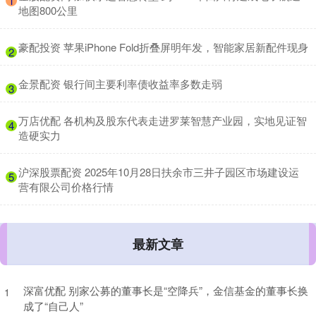
1
地图800公里
​豪配投资 苹果iPhone Fold折叠屏明年发，智能家居新配件现身
2
​金景配资 银行间主要利率债收益率多数走弱
3
​万店优配 各机构及股东代表走进罗莱智慧产业园，实地见证智
4
造硬实力
​沪深股票配资 2025年10月28日扶余市三井子园区市场建设运
5
营有限公司价格行情
最新文章
深富优配 别家公募的董事长是“空降兵”，金信基金的董事长换
1
成了“自己人”