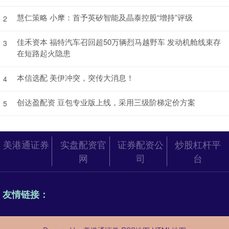
慧仁策略 小摩：首予英矽智能及晶泰控股“增持”评级
2
佳禾资本 福特汽车召回超50万辆烈马越野车 发动机舱线束存
3
在短路起火隐患
本信选配 美伊冲突，突传大消息！
4
创达盈配资 豆包专业版上线，采用三级阶梯定价方案
5
美港通证券
实盘配资官
证券配资公
炒股杠杆平
网
司
台
友情链接：