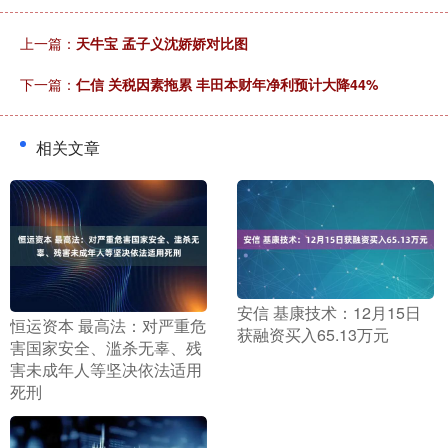
上一篇：
天牛宝 孟子义沈娇娇对比图
下一篇：
仁信 关税因素拖累 丰田本财年净利预计大降44%
相关文章
​安信 基康技术：12月15日
​恒运资本 最高法：对严重危
获融资买入65.13万元
害国家安全、滥杀无辜、残
害未成年人等坚决依法适用
死刑