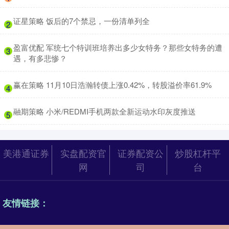
​证星策略 饭后的7个禁忌，一份清单列全
2
​盈富优配 军统七个特训班培养出多少女特务？那些女特务的遭
3
遇，有多悲惨？
​赢在策略 11月10日浩瀚转债上涨0.42%，转股溢价率61.9%
4
​融期策略 小米/REDMI手机两款全新运动水印灰度推送
5
美港通证券
实盘配资官
证券配资公
炒股杠杆平
网
司
台
友情链接：