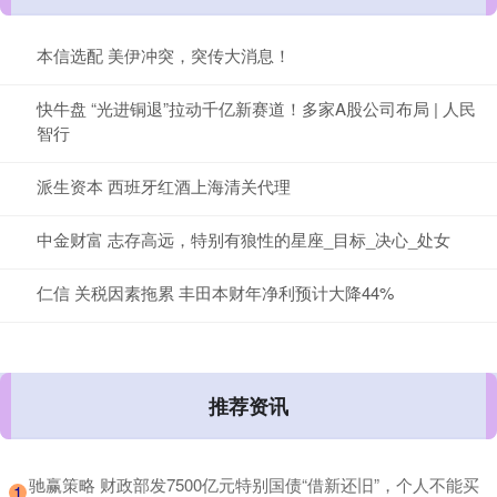
本信选配 美伊冲突，突传大消息！
快牛盘 “光进铜退”拉动千亿新赛道！多家A股公司布局 | 人民
智行
派生资本 西班牙红酒上海清关代理
中金财富 志存高远，特别有狼性的星座_目标_决心_处女
仁信 关税因素拖累 丰田本财年净利预计大降44%
推荐资讯
​驰赢策略 财政部发7500亿元特别国债“借新还旧”，个人不能买
1