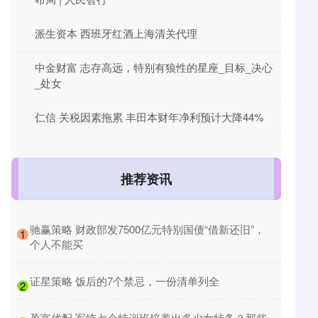
派生资本 西班牙红酒上海清关代理
中金财富 志存高远，特别有狼性的星座_目标_决心
_处女
仁信 关税因素拖累 丰田本财年净利预计大降44%
推荐资讯
​驰赢策略 财政部发7500亿元特别国债“借新还旧”，
1
个人不能买
​证星策略 饭后的7个禁忌，一份清单列全
2
​盈富优配 军统七个特训班培养出多少女特务？那些