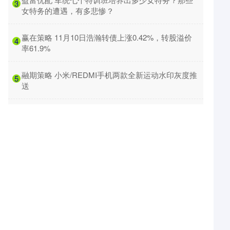
3
女特务的遭遇，有多悲惨？
​赢在策略 11月10日浩瀚转债上涨0.42%，转股溢价
4
率61.9%
​融期策略 小米/REDMI手机两款全新运动水印灰度推
5
送