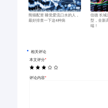
​熊猫配资 睡觉爱流口水的人，
​信德 长
最好排查一下这4种病
型，全新
端！
相关评论
本文评分
*
评论内容
*