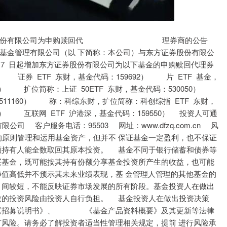
沪深300
4694.44
1.42%
43.13
0.93%
东方证券股份有限公司为申购赎回代 理券商的公告
基金管理有限公司（以 下简称：本公司）与东方证券股份有限公
月 17 日起增加东方证券股份有限公司为以下基金的申购赎回代理券
 证券 ETF 东财，基金代码：159692） 片 ETF 基金，
80） 扩位简称：上证 50ETF 东财，基金代码：530050）
511160） 称：科综东财，扩位简称：科创综指 ETF 东财，
5） 互联网 ETF 沪港深，基金代码：159550） 投资人可通
 客户服务电话：95503 网址：www.dfzq.com.cn 风
原则管理和运用基金资产，但并不 保证基金一定盈利，也不保证
额持有人能全数取回其原本投资。 基金不同于银行储蓄和债券等
买基金，既可能按其持有份额分享基金投资所产生的收益，也可能
净值高低并不预示其未来业绩表现，基 金管理人管理的其他基金的
 间较短，不能反映证券市场发展的所有阶段。基金投资人在做出
致的投资风险由投资人自行负担。 基金投资人在做出投资决策
 《招募说明书》、 《基金产品资料概要》及其更新等法律
有风险。请务必了解投资者适当性管理相关规定，提前 进行风险承