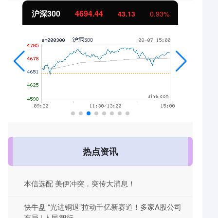
北证50
1134.24
11.37
1.01%
热点资讯
本信选配 美伊冲突，突传大消息！
快牛盘 “光进铜退”拉动千亿新赛道！多家A股公司
布局 | 人民智行