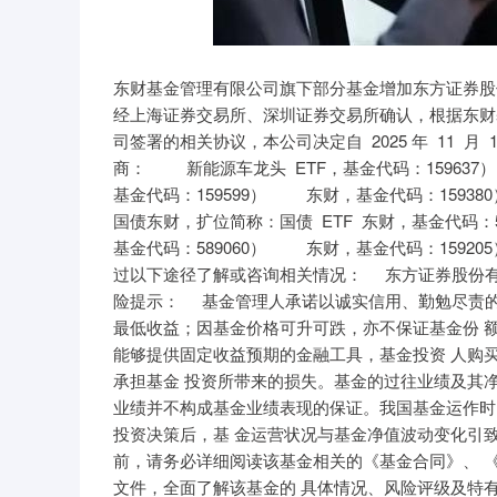
深证成指
14311.01
39.68
1.02%
200.89
东财基金管理有限公司旗下部分基金增加
经上海证券交易所、深圳证券交易所确认，根据东财
司签署的相关协议，本公司决定自 2025 年 11 
商： 新能源车龙头 ETF，基金代码：159637）
基金代码：159599） 东财，基金代码：1593
国债东财，扩位简称：国债 ETF 东财，基金代码：
基金代码：589060） 东财，基金代码：15920
过以下途径了解或咨询相关情况： 东方证券股份有限公司
险提示： 基金管理人承诺以诚实信用、勤勉尽责的
最低收益；因基金价格可升可跌，亦不保证基金份 
能够提供固定收益预期的金融工具，基金投资 人购
承担基金 投资所带来的损失。基金的过往业绩及其
业绩并不构成基金业绩表现的保证。我国基金运作时
投资决策后，基 金运营状况与基金净值波动变化引
前，请务必详细阅读该基金相关的《基金合同》、
文件，全面了解该基金的 具体情况、风险评级及特