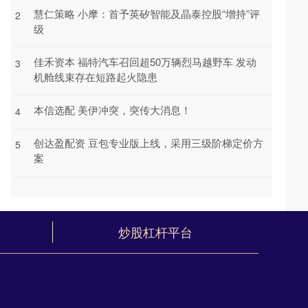
慧仁策略 小摩：首予英矽智能及晶泰控股“增持”评
2
级
佳禾资本 福特汽车召回超50万辆烈马越野车 发动
3
机舱线束存在短路起火隐患
本信选配 美伊冲突，突传大消息！
4
创达盈配资 豆包专业版上线，采用三级阶梯定价方
5
案
炒股杠杆平台