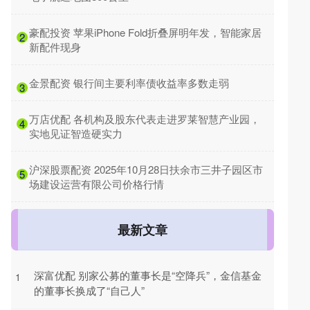
​豪配投资 苹果iPhone Fold折叠屏明年发，智能家居
2
新配件现身
​金景配资 银行间主要利率债收益率多数走弱
3
​万店优配 各机构及股东代表走进罗莱智慧产业园，
4
实地见证智造硬实力
​沪深股票配资 2025年10月28日扶余市三井子园区市
5
场建设运营有限公司价格行情
最新文章
深富优配 别家公募的董事长是“空降兵”，金信基金
1
的董事长换成了“自己人”