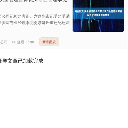
限公司纪检监察组、六盘水市纪委监委消
原资深专业经理李克勇涉嫌严重违纪违法
资公司
查看：
130
新宝配资
证券文章已加载完成