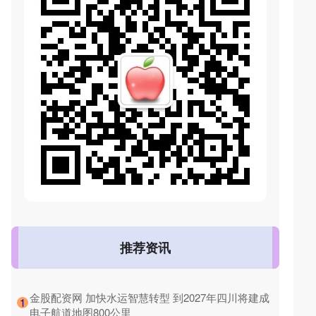
推荐资讯
​金股配资网 加快水运智慧转型 到2027年四川将建成
1
电子航道地图800公里