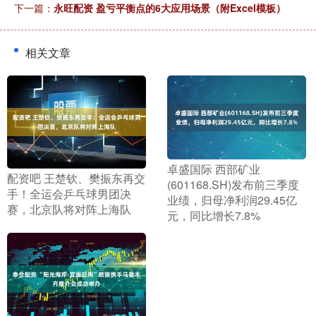
下一篇：
永旺配资 盈亏平衡点的6大应用场景（附Excel模板）
相关文章
​卓盛国际 西部矿业
​配资吧 王楚钦、樊振东再交
(601168.SH)发布前三季度
手！全运会乒乓球男团决
业绩，归母净利润29.45亿
赛，北京队将对阵上海队
元，同比增长7.8%