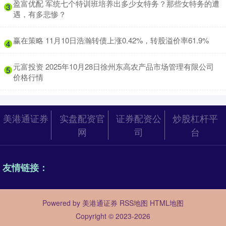
​盈富优配 军统七个特训班培养出多少女特务？那些女特务的遭
3
遇，有多悲惨？
​赢在策略 11月10日浩瀚转债上涨0.42%，转股溢价率61.9%
4
​元富投资 2025年10月28日徐州东高农产品市场管理有限公司
5
价格行情
美港通证券
实盘配资官
证券配资公
炒股杠杆平
网
司
台
友情链接：
Powered by
美港通证券
RSS地图
HTML地图
Copyright
© 2023-2026