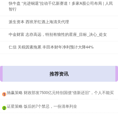
快牛盘 “光进铜退”拉动千亿新赛道！多家A股公司布局 | 人民
智行
派生资本 西班牙红酒上海清关代理
中金财富 志存高远，特别有狼性的星座_目标_决心_处女
仁信 关税因素拖累 丰田本财年净利预计大降44%
推荐资讯
​驰赢策略 财政部发7500亿元特别国债“借新还旧”，个人不能买
1
​证星策略 饭后的7个禁忌，一份清单列全
2